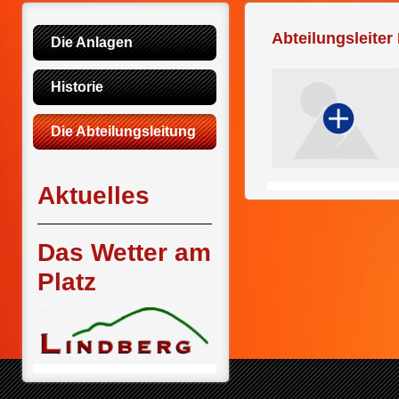
Abteilungsleiter 
Die Anlagen
Historie
Die Abteilungsleitung
Aktuelles
Das Wetter am
Platz